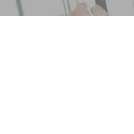
classificació
Pos
Equipo
Jugats
Guanyats
Perduts
Punts a favor