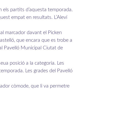
en els partits d’aquesta temporada.
uest empat en resultats. L’Aleví
r al marcador davant el Picken
astelló, que encara que es trobe a
h al Pavelló Municipal Ciutat de
seua posició a la categoria. Les
a temporada. Les grades del Pavelló
cador còmode, que li va permetre
ula per tal disputar la primera