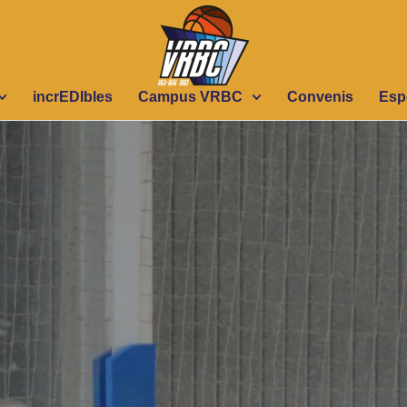
incrEDIbles
Campus VRBC
Convenis
Esp