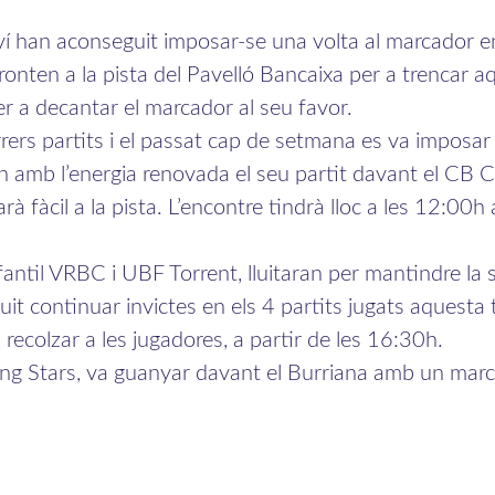
leví han aconseguit imposar-se una volta al marcador 
onten a la pista del Pavelló Bancaixa per a trencar aq
r a decantar el marcador al seu favor.
arrers partits i el passat cap de setmana es va imposa
 amb l’energia renovada el seu partit davant el CB C
arà fàcil a la pista. L’encontre tindrà lloc a les 12:00
Infantil VRBC i UBF Torrent, lluitaran per mantindre la 
uit continuar invictes en els 4 partits jugats aquest
recolzar a les jugadores, a partir de les 16:30h.
oung Stars, va guanyar davant el Burriana amb un mar
ió. A les 20:30 de dissabte s’enfrontarà al cap de la ta