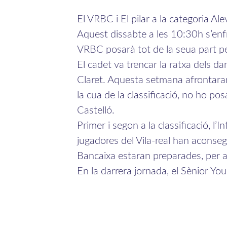
El VRBC i El pilar a la categoria A
Aquest dissabte a les 10:30h s’enfr
VRBC posarà tot de la seua part pe
El cadet va trencar la ratxa dels d
Claret. Aquesta setmana afrontaran
la cua de la classificació, no ho pos
Castelló.
Primer i segon a la classificació, l’
jugadores del Vila-real han aconseg
Bancaixa estaran preparades, per a 
En la darrera jornada, el Sènior Y
ocupar el segon lloc a la classificac
posició.