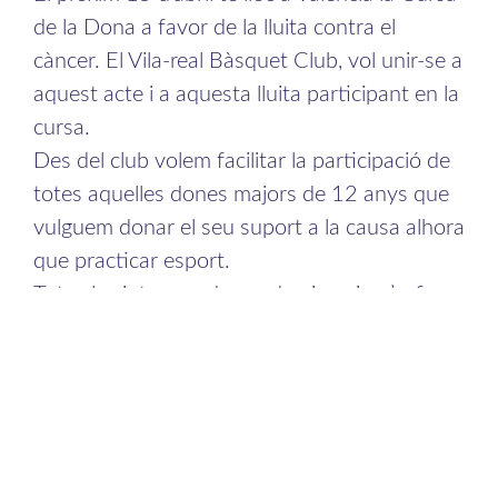
de la Dona a favor de la lluita contra el
càncer. El Vila-real Bàsquet Club, vol unir-se a
aquest acte i a aquesta lluita participant en la
cursa.
Des del club volem facilitar la participació de
totes aquelles dones majors de 12 anys que
vulguem donar el seu suport a la causa alhora
que practicar esport.
Totes les interessades poden inscriure’s, fins
al 3 d’abril, acudint al pavelló Bancaixa
dimarts i dijous de 18:00h a 20:00h o
realitzar una transferència al número de
compte del club i enviar al nostre correu
electrònic el justificant junt amb les dades
personals.