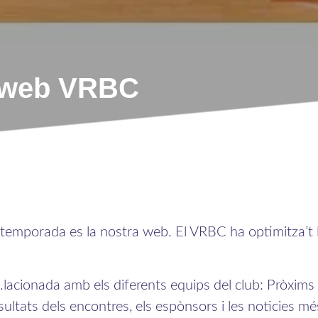
 web VRBC
temporada es la nostra web. El VRBC ha optimitza’t l
.lacionada amb els diferents equips del club: Pròxims p
esultats dels encontres, els espònsors i les noticies mé