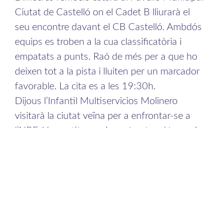
Ciutat de Castelló on el Cadet B lliurarà el
seu encontre davant el CB Castelló. Ambdós
equips es troben a la cua classificatòria i
empatats a punts. Raó de més per a que ho
deixen tot a la pista i lluiten per un marcador
favorable. La cita es a les 19:30h.
Dijous l’Infantil Multiservicios Molinero
visitarà la ciutat veïna per a enfrontar-se a
l’NBF. Un partit emocionant entre el tercer i
segon de la taula. Les nostres jugadores
venen d’una ratxa de 3 victòries al marcador.
La cita es a les 19:00h.
Divendres el Sènior VRBC es desplaçarà fins
al Pavelló Municipal d’Almàssera per a fer
front al CB Jovens Almàssera. Ambdós